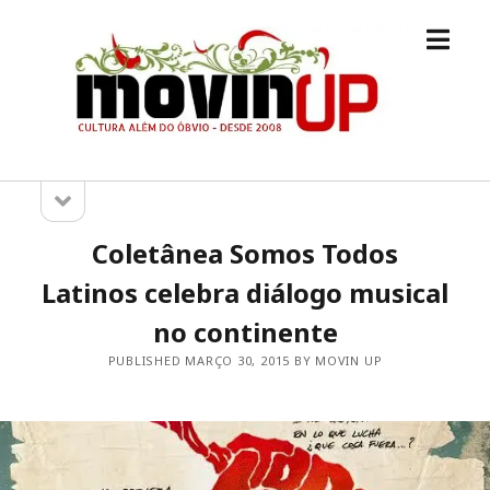
open
M.O.V.I.N
menu
[UP]
open
Sidebar
sidebar
Coletânea Somos Todos
Latinos celebra diálogo musical
no continente
PUBLISHED MARÇO 30, 2015 BY MOVIN UP