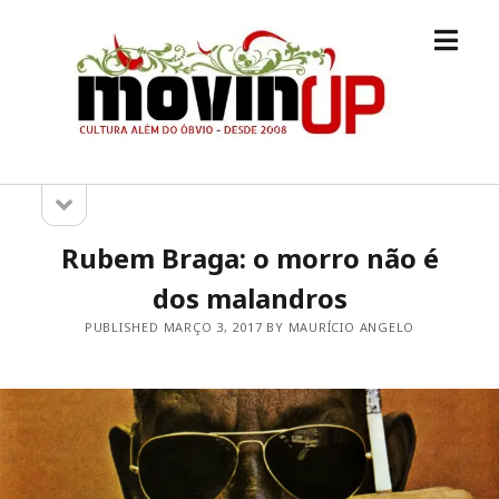
open
M.O.V.I.N
menu
[UP]
open
Sidebar
sidebar
Rubem Braga: o morro não é
dos malandros
PUBLISHED MARÇO 3, 2017 BY MAURÍCIO ANGELO