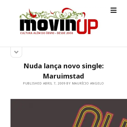
open
M.O.V.I.N
menu
[UP]
open
Sidebar
sidebar
Nuda lança novo single:
Maruimstad
PUBLISHED ABRIL 7, 2009 BY MAURÍCIO ANGELO