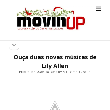
open
M.O.V.I.N
menu
[UP]
open
Sidebar
sidebar
Ouça duas novas músicas de
Lily Allen
PUBLISHED MAIO 20, 2008 BY MAURÍCIO ANGELO