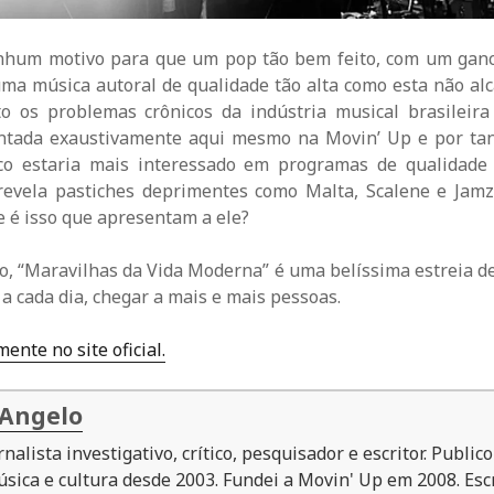
nhum motivo para que um pop tão bem feito, com um ganc
uma música autoral de qualidade tão alta como esta não al
eto os problemas crônicos da indústria musical brasileir
entada exaustivamente aqui mesmo na Movin’ Up e por tan
co estaria mais interessado em programas de qualidad
revela pastiches deprimentes como Malta, Scalene e Jam
 é isso que apresentam a ele?
to, “Maravilhas da Vida Moderna” é uma belíssima estreia 
 a cada dia, chegar a mais e mais pessoas.
ente no site oficial.
 Angelo
rnalista investigativo, crítico, pesquisador e escritor. Public
sica e cultura desde 2003. Fundei a Movin' Up em 2008. Escr