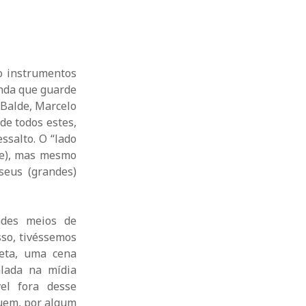
ão instrumentos
inda que guarde
Balde, Marcelo
de todos estes,
ssalto. O “lado
de), mas mesmo
seus (grandes)
ndes meios de
sso, tivéssemos
eta, uma cena
alada na mídia
el fora desse
Quem, por algum