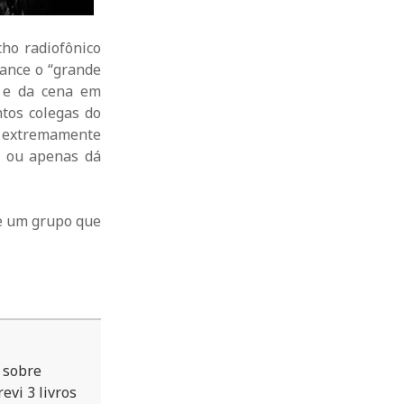
ho radiofônico
cance o “grande
a e da cena em
tos colegas do
e extremamente
z ou apenas dá
de um grupo que
o sobre
evi 3 livros