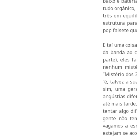
baixo e bateri
tudo orgânico,
três em equil
estrutura par
pop falsete qu
E taí uma cois
da banda ao c
parte), eles f
nenhum misté
“Mistério dos 
“é, talvez a s
sim, uma gera
angústias dife
até mais tarde
tentar algo di
gente não te
vagamos a esm
estejam se aco