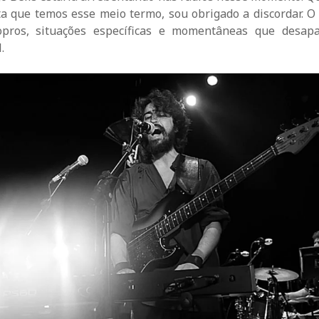
ta que temos esse meio termo, sou obrigado a discordar. 
sopros, situações específicas e momentâneas que desap
.