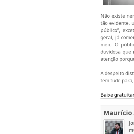
Não existe ne
tão evidente, 
público”, exc
geral, já com
meio. O públi
duvidosa que 
atenção porque
A despeito dis
tem tudo para,
Baixe gratuitam
Maurício
Jo
mú