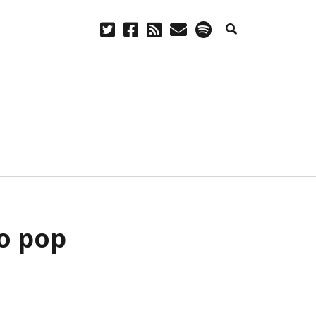
twitter
facebook
rss
email
spotify
CREATIVE COMMONS
o pop