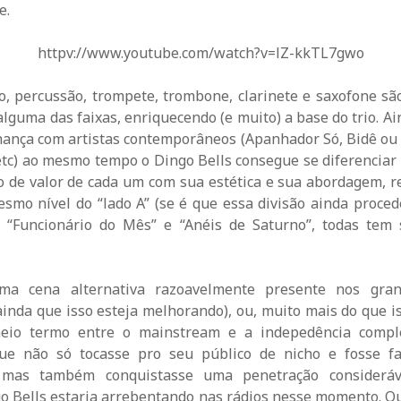
e.
httpv://www.youtube.com/watch?v=lZ-kkTL7gwo
o, percussão, trompete, trombone, clarinete e saxofone s
lguma das faixas, enriquecendo (e muito) a base do trio. A
ança com artistas contemporâneos (Apanhador Só, Bidê ou 
 etc) ao mesmo tempo o Dingo Bells consegue se diferenciar 
o de valor de cada um com sua estética e sua abordagem, re
esmo nível do “lado A” (se é que essa divisão ainda proce
, “Funcionário do Mês” e “Anéis de Saturno”, todas tem 
ma cena alternativa razoavelmente presente nos gra
inda que isso esteja melhorando), ou, muito mais do que i
eio termo entre o mainstream e a indepedência compl
que não só tocasse pro seu público de nicho e fosse f
a mas também conquistasse uma penetração consideráv
ngo Bells estaria arrebentando nas rádios nesse momento. 