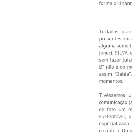
forma brilhant
Teclados, pian
presentes em a
alguma semelh
Jeneci, SILVA,
sem fazer juíz
B” não é do m
assim “Bahia”
momentos.
Tivéssemos u
comunicação (a
de fato um m
sustentável, 
especializad
circuito, o Di