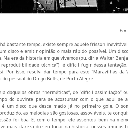
Por
há bastante tempo, existe sempre aquele frisson inevitável
um disco e emitir opinião o mais rápido possível. Um disc
ie. Na era da histeria em que vivemos (ou, diria Walter Benja
reprodutibilidade técnica”), é difícil fugir dessa tentaçã
si. Por isso, resolvi dar tempo para este “Maravilhas da
a do pessoal do Dingo Bells, de Porto Alegre.
ja daquelas obras “herméticas”, de “difícil assimilação”
mpo do ouvinte para se acostumar com o que aqui se ap
” é um disco que desce macio já no primeiro gole. O so
roduzido, as melodias são gostosas, assoviáveis, te conqui
essão foi boa. E, com o tempo, ele assentou bem na memó
Tive mais clareza do seu lugar na história, nesses tempos 