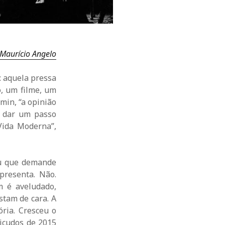
Maurício Angelo
: aquela pressa
o, um filme, um
min, “a opinião
o, dar um passo
 Vida Moderna”,
 ou que demande
resenta. Não.
m é aveludado,
stam de cara. A
ria. Cresceu o
bicudos de 2015