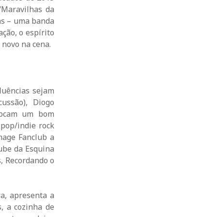
“Maravilhas da
cas – uma banda
ção, o espírito
novo na cena.
luências sejam
cussão), Diogo
colocam um bom
pop/indie rock
nage Fanclub a
lube da Esquina
s, Recordando o
ra, apresenta a
s, a cozinha de