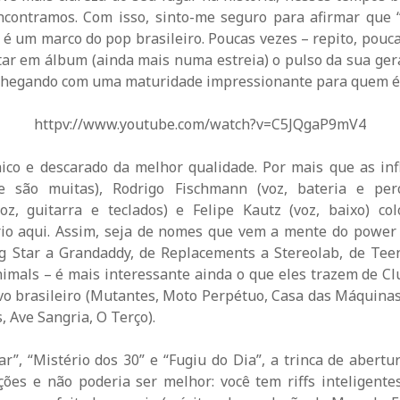
contramos. Com isso, sinto-me seguro para afirmar que 
é um marco do pop brasileiro. Poucas vezes – repito, pou
ar em álbum (ainda mais numa estreia) o pulso da sua gera
 chegando com uma maturidade impressionante para quem é 
httpv://www.youtube.com/watch?v=C5JQgaP9mV4
nico e descarado da melhor qualidade. Por mais que as inf
(e são muitas), Rodrigo Fischmann (voz, bateria e per
z, guitarra e teclados) e Felipe Kautz (voz, baixo) 
io aqui. Assim, seja de nomes que vem a mente do power 
ig Star a Grandaddy, de Replacements a Stereolab, de Tee
imals – é mais interessante ainda o que eles trazem de C
vo brasileiro (Mutantes, Moto Perpétuo, Casa das Máquina
, Ave Sangria, O Terço).
r”, “Mistério dos 30” e “Fugiu do Dia”, a trinca de abertu
ções e não poderia ser melhor: você tem riffs inteligente