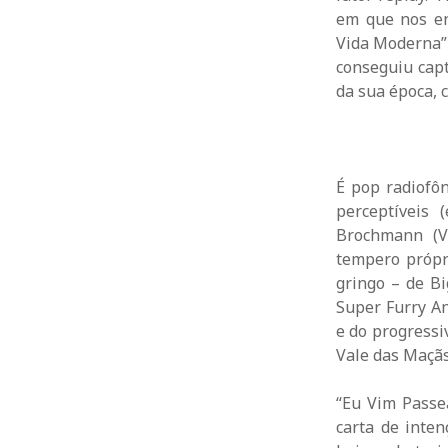
em que nos en
Vida Moderna” 
conseguiu capt
da sua época,
É pop radiofô
perceptíveis 
Brochmann (Vo
tempero própr
gringo – de B
Super Furry An
e do progressi
Vale das Maçãs
“Eu Vim Passea
carta de inten