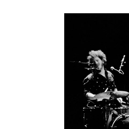
nunca: 
“Anora” 
constra
concili