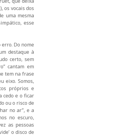
ruet, que deixa
, os vocais dos
t de uma mesma
impático, esse
o erro. Do nome
 um destaque à
tudo certo, sem
ro” cantam em
ue tem na frase
eu eixo. Somos,
tos próprios e
 cedo e o ficar
o ou o risco de
har no ar”, e a
os no escuro,
vez as pessoas
ide’ o disco de