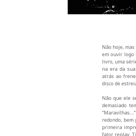
Não hoje, mas 
em ouvir logo 
livro, uma sér
na era da sua 
atrás ao frene
disco de estrei
Não que ele se
demasiado te
“Maravilhas….
redondo, bem p
primeira impr
fator replay. 