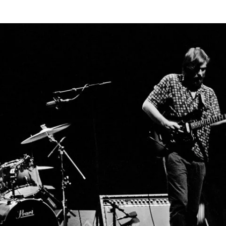
azar o nosso
e “Ainda Estou Aqui”: entre o
ngimento, a mediocridade e
ação