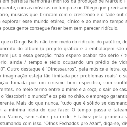
a em perfeita harmonia (méritos da produção de Marcelo F
 quente, com as músicas no tempo e no fôlego que precisam)
íbrio, músicas que brincam com o crescendo e o fade ou
a explorar esse mundo etéreo, cínico e ao mesmo tempo s
e pouca gente consegue fazer bem sem parecer ridículo.
a que o Dingo Bells não tem: medo do ridículo, do patético, d
onceito do álbum (o projeto gráfico e a embalagem são
azem jus a essa geração: “não espero acabar tão sério / 
rio, ainda / tempo e tédio ocupando um prédio de vid
30”. Outro destaque é “Dinossauros”, pela música e letra, q
ua imaginação esteja tão limitada por problemas reais” o s
ção tomada por um cinismo bem específico, com confli
rentes, no meio termo entre o mimo e a coça, o sair de casa
, o “descobrir o mundo” e os pés no chão, o emprego garantid
ferente. Mais do que nunca, “tudo que é sólido se desmanc
m a mínima ideia do que fazer. O tempo passa e tateam
o. Vamos, sem saber pra onde. E talvez pela primeira 
stumando com isso. “Olhos Fechados pro Azar”, diga-se, ‘div