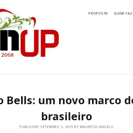
PROPOSTA
QUEM FAZ
’ ON UP NOW
ARQUIVOS
o Bells: um novo marco d
Arquivos
ORES DISCOS DESTE SÉCULO – 2000
– BRASILEIROS
ORES DISCOS DESTE SÉCULO – 2000
brasileiro
 Internacionais
 discos, shows, filmes, série e livro
PUBLISHED SETEMBRO 2, 2015 BY MAURÍCIO ANGELO
bourne é mais atual hoje do que