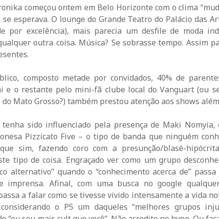
etronika começou ontem em Belo Horizonte com o clima “mud
 se esperava. O lounge do Grande Teatro do Palácio das Ar
ade por excelência), mais parecia um desfile de moda in
qualquer outra coisa. Música? Se sobrasse tempo. Assim p
esentes.
blico, composto metade por convidados, 40% de parent
i e o restante pelo mini-fã clube local do Vanguart (ou s
o do Mato Grosso?) também prestou atenção aos shows além d
z tenha sido influenciado pela presença de Maki Nomyia, e
ponesa Pizzicato Five – o tipo de banda que ninguém con
 que sim, fazendo coro com a presunção/blasé-hipócrit
te tipo de coisa. Engraçado ver como um grupo desconhe
ico alternativo” quando o “conhecimento acerca de” passa
 e imprensa. Afinal, com uma busca no google qualque
 passa a falar como se tivesse vivido intensamente a vida n
 considerando o P5 um daqueles “melhores grupos injus
de “eu sou mais cult que você”. Não acredite no hype. Ou faça