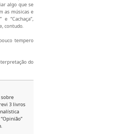
iar algo que se
am as músicas e
 e “Cachaça”,
e, contudo.
 pouco tempero
nterpretação do
o sobre
evi 3 livros
nalística
 “Opinião”
.