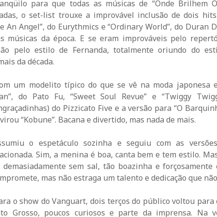
anqüilo para que todas as músicas de “Onde Brilhem O
adas, o set-list trouxe a improvável inclusão de dois hit
e An Angel”, do Eurythmics e “Ordinary World”, do Duran D
s músicas da época. E se eram improváveis pelo repertó
o pelo estilo de Fernanda, totalmente oriundo do esti
mais da década.
om um modelito típico do que se vê na moda japonesa e 
an”, do Pato Fu, “Sweet Soul Revue” e “Twiggy Twig
ngraçadinhas) do Pizzicato Five e a versão para “O Barquin
virou “Kobune”. Bacana e divertido, mas nada de mais.
ssumiu o espetáculo sozinha e seguiu com as versões 
acionada. Sim, a menina é boa, canta bem e tem estilo. Ma
demasiadamente sem sal, tão boazinha e forçosamente 
Compromete, mas não estraga um talento e dedicação que não
ara o show do Vanguart, dois terços do público voltou para 
to Grosso, poucos curiosos e parte da imprensa. Na ve