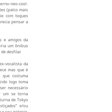
erno-neo-cool-
tes (palco mais
die com toques
arecia pensar a
es e amigos da
eria um ônibus
e desfilar.
x-vocalista da
hece mas que é
a que costuma
cido logo toma
 ser necessário
r um se torna
oturna de Tokyo
tiçados” e/ou
 o seu próprio.