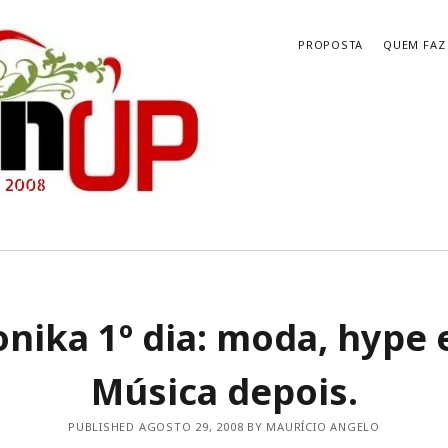
PROPOSTA
QUEM FAZ
’ ON UP NOW
ARQUIVOS
onika 1º dia: moda, hype e
Arquivos
ORES DISCOS DESTE SÉCULO – 2000
– BRASILEIROS
ORES DISCOS DESTE SÉCULO – 2000
Música depois.
 Internacionais
 discos, shows, filmes, série e livro
PUBLISHED AGOSTO 29, 2008 BY MAURÍCIO ANGELO
bourne é mais atual hoje do que