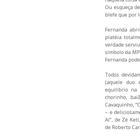
Ou esqueça de
blefe que por l
Fernanda abri
platéia total
verdade servi
símbolo da MPB
Fernanda pode 
Todos devidam
(aquele duo e
equilíbrio na
chorinho, ba
Cavaquinho, “O
– e deliciosam
Aí”, de Zé Ket
de Roberto Ca