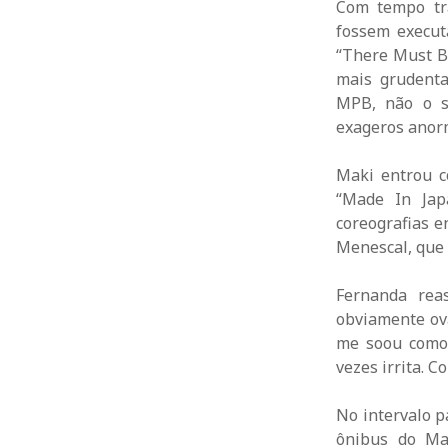
Com tempo tr
fossem execut
“There Must B
mais grudenta
MPB, não o sã
exageros anor
Maki entrou c
“Made In Jap
coreografias e
Menescal, que 
Fernanda rea
obviamente ov
me soou como 
vezes irrita. 
No intervalo p
ônibus do Ma