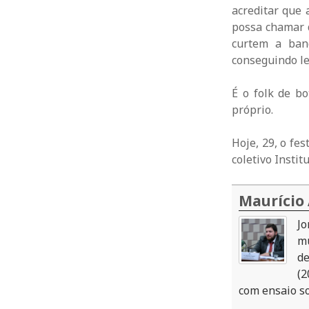
acreditar que 
possa chamar d
curtem a ban
conseguindo le
É o folk de b
próprio.
Hoje, 29, o fe
coletivo Instit
Maurício
Jo
mú
de
(2
com ensaio so