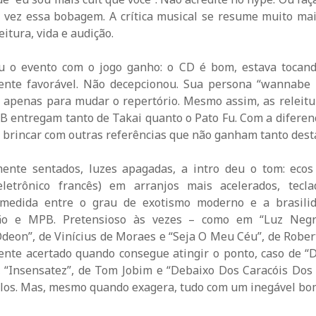
 vez essa bobagem. A crítica musical se resume muito mai
eitura, vida e audição.
u o evento com o jogo ganho: o CD é bom, estava tocan
mente favorável. Não decepcionou. Sua persona “wannabe
u apenas para mudar o repertório. Mesmo assim, as releitu
 entregam tanto de Takai quanto o Pato Fu. Com a diferenç
brincar com outras referências que não ganham tanto dest
ente sentados, luzes apagadas, a intro deu o tom: ecos 
letrônico francês) em arranjos mais acelerados, tecl
 medida entre o grau de exotismo moderno e a brasili
ião e MPB. Pretensioso às vezes – como em “Luz Negr
deon”, de Vinícius de Moraes e “Seja O Meu Céu”, de Rober
ente acertado quando consegue atingir o ponto, caso de “
i, “Insensatez”, de Tom Jobim e “Debaixo Dos Caracóis Dos
rlos. Mas, mesmo quando exagera, tudo com um inegável bo