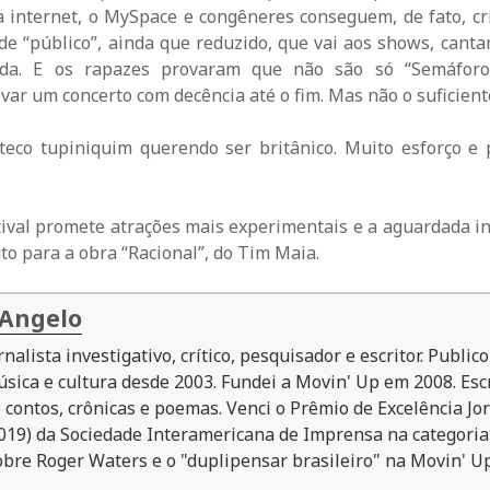
a internet, o MySpace e congêneres conseguem, de fato, cr
e “público”, ainda que reduzido, que vai aos shows, cant
da. E os rapazes provaram que não são só “Semáforo”
var um concerto com decência até o fim. Mas não o suficient
oteco tupiniquim querendo ser britânico. Muito esforço e
stival promete atrações mais experimentais e a aguardada i
uto para a obra “Racional”, do Tim Maia.
 Angelo
rnalista investigativo, crítico, pesquisador e escritor. Public
sica e cultura desde 2003. Fundei a Movin' Up em 2008. Escr
 contos, crônicas e poemas. Venci o Prêmio de Excelência Jor
019) da Sociedade Interamericana de Imprensa na categoria
bre Roger Waters e o "duplipensar brasileiro" na Movin' Up