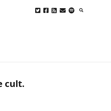
twitter
facebook
rss
email
spotify
CREATIVE COMMONS
 cult.