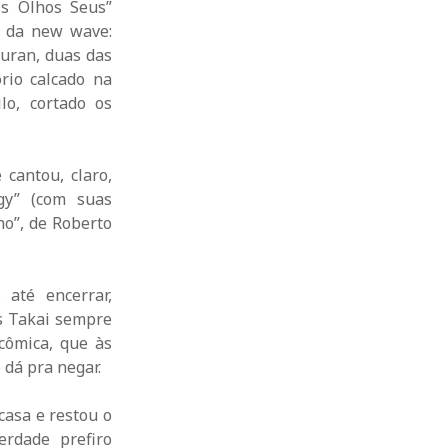
s Olhos Seus”
s da new wave:
uran, duas das
rio calcado na
lo, cortado os
cantou, claro,
gy” (com suas
ho”, de Roberto
até encerrar,
s Takai sempre
cômica, que às
 dá pra negar.
casa e restou o
rdade prefiro