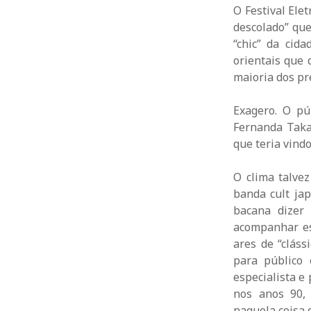
O Festival El
descolado” que
“chic” da cid
orientais que 
maioria dos pr
Exagero. O pú
Fernanda Taka
que teria vind
O clima talve
banda cult ja
bacana dizer
acompanhar es
ares de “cláss
para público
especialista e
nos anos 90,
naquela coisa 