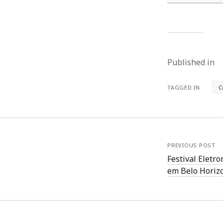
Published in
TAGGED IN
C
PREVIOUS POST
Festival Eletr
em Belo Horiz