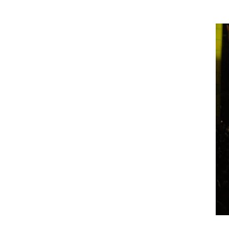
nunca: 
“Anora” 
constra
concili