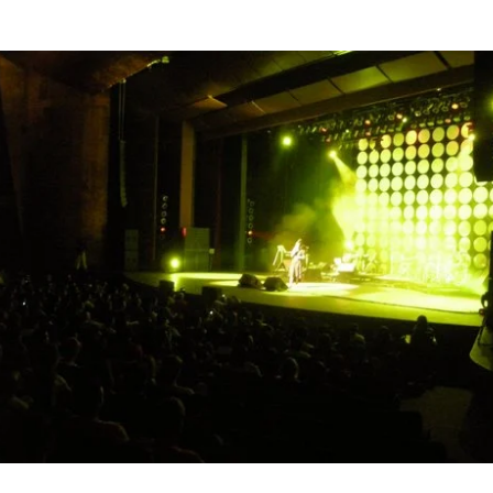
azar o nosso
e “Ainda Estou Aqui”: entre o
ngimento, a mediocridade e
ação