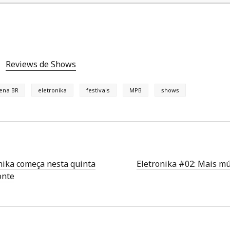
Reviews de Shows
ena BR
eletronika
festivais
MPB
shows
onika começa nesta quinta
Eletronika #02: Mais m
onte