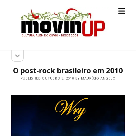
open
M.O.V.I.N
menu
[UP]
open
Sidebar
sidebar
O post-rock brasileiro em 2010
PUBLISHED OUTUBRO 5, 2010 BY MAURÍCIO ANGELO