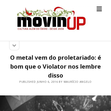
open
M.O.V.I.N
menu
[UP]
open
Sidebar
sidebar
O metal vem do proletariado: é
bom que o Violator nos lembre
disso
PUBLISHED JUNHO 6, 2016 BY MAURÍCIO ANGELO