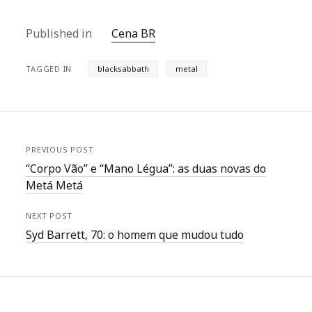
Published in
Cena BR
TAGGED IN
blacksabbath
metal
PREVIOUS POST
“Corpo Vão” e “Mano Légua”: as duas novas do
Metá Metá
NEXT POST
Syd Barrett, 70: o homem que mudou tudo