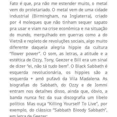
Fato é que, pra não me estender muito, o metal
vem do proletariado. O metal vem de uma cidade
industrial (Birmingham, na Inglaterra), criado
por 4 moleques que não tinham sequer sapato
pra usar e viam na crise econômica e na situação
do mundo, mergulhado em guerras como a do
Vietnã e repleto de revoluções sociais, algo muito
diferente daquela alegria hippie da cultura
“flower power”. O som, as letras, a atitude e a
estética de Ozzy, Tony, Geezer e Bill era um sinal
de dizer “ei, não tá tudo bem”. O Black Sabbath é
esquerda revolucionária, os hippies são a
esquerda + amô pufavô da Vila Madalena. As
biografias do Sabbath, do Ozzy e de Iommi
entram nos detalhes disso, ainda que, óbvio, a
banda nunca fez da sua discografia um libelo
político. Mas ouça “Killing Yourself To Live”, por
exemplo, do clássico “Sabbath Bloody Sabbath”,
em letra de Geezer: