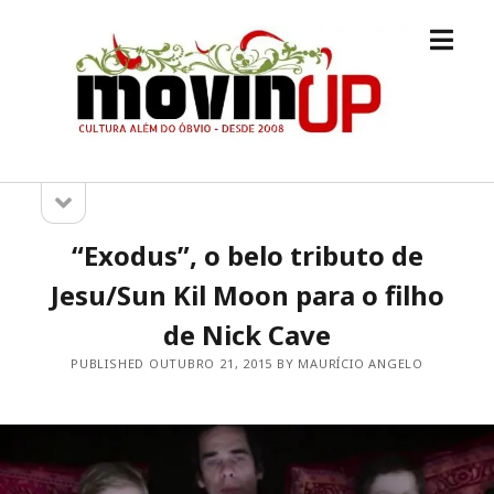
open
M.O.V.I.N
menu
[UP]
open
Sidebar
sidebar
“Exodus”, o belo tributo de
Jesu/Sun Kil Moon para o filho
de Nick Cave
PUBLISHED OUTUBRO 21, 2015 BY MAURÍCIO ANGELO