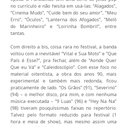
no currículo e não hesita em usá-las: “Alagados”,
“Cinema Mudo”, “Cuide bem do seu amor”, “Meu
Erro”, “Óculos”, “Lanterna dos Afogados”, “Melô
do Marinheiro” e “Loirinha Bombril”, entre
tantas.
Com direito a bis, coisa rara no festival, a banda
voltou com a inevitável “Vital e Sua Moto” e “Que
País é Esse?”, pra fechar, além de “Aonde Quer
Que eu Vá” e “Caleidoscópio”. Com esse foco no
material oitentista, a obra dos anos 90, mais
experimental e também mais redonda, ficou
praticamente de lado. “Os Grãos” (91), “Severino”
(94) – o melhor disco, pra mim, e com nenhuma
música executada – “9 Luas” (96) e “Hey Na Na”
(98) tiveram pouquíssimas faixas no repertório.
Talvez pelo formato reduzido para festival (1
hora e meia de show), mas mesmo assim uma