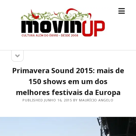
open
M.O.V.I.N
menu
[UP]
open
Sidebar
sidebar
Primavera Sound 2015: mais de
150 shows em um dos
melhores festivais da Europa
PUBLISHED JUNHO 16, 2015 BY MAURÍCIO ANGELO