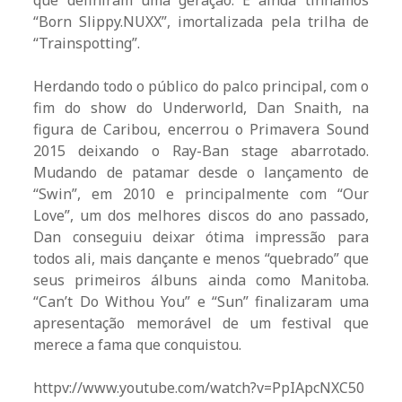
que definiram uma geração. E ainda tínhamos
“Born Slippy.NUXX”, imortalizada pela trilha de
“Trainspotting”.
Herdando todo o público do palco principal, com o
fim do show do Underworld, Dan Snaith, na
figura de Caribou, encerrou o Primavera Sound
2015 deixando o Ray-Ban stage abarrotado.
Mudando de patamar desde o lançamento de
“Swin”, em 2010 e principalmente com “Our
Love”, um dos melhores discos do ano passado,
Dan conseguiu deixar ótima impressão para
todos ali, mais dançante e menos “quebrado” que
seus primeiros álbuns ainda como Manitoba.
“Can’t Do Withou You” e “Sun” finalizaram uma
apresentação memorável de um festival que
merece a fama que conquistou.
httpv://www.youtube.com/watch?v=PpIApcNXC50