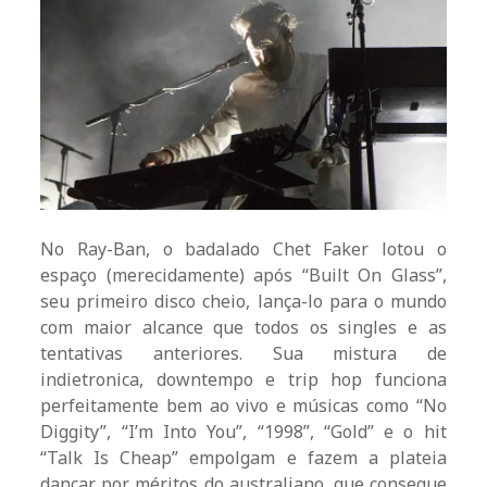
No Ray-Ban, o badalado Chet Faker lotou o
espaço (merecidamente) após “Built On Glass”,
seu primeiro disco cheio, lança-lo para o mundo
com maior alcance que todos os singles e as
tentativas anteriores. Sua mistura de
indietronica, downtempo e trip hop funciona
perfeitamente bem ao vivo e músicas como “No
Diggity”, “I’m Into You”, “1998”, “Gold” e o hit
“Talk Is Cheap” empolgam e fazem a plateia
dançar por méritos do australiano, que consegue