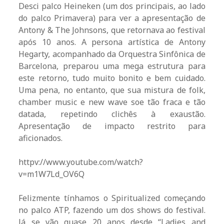
Desci palco Heineken (um dos principais, ao lado
do palco Primavera) para ver a apresentação de
Antony & The Johnsons, que retornava ao festival
após 10 anos. A persona artística de Antony
Hegarty, acompanhado da Orquestra Sinfônica de
Barcelona, preparou uma mega estrutura para
este retorno, tudo muito bonito e bem cuidado.
Uma pena, no entanto, que sua mistura de folk,
chamber music e new wave soe tão fraca e tão
datada, repetindo clichês à exaustão.
Apresentação de impacto restrito para
aficionados.
httpv://www.youtube.com/watch?
v=m1W7Ld_OV6Q
Felizmente tínhamos o Spiritualized começando
no palco ATP, fazendo um dos shows do festival.
Já se vão quase 20 anos desde “Ladies and