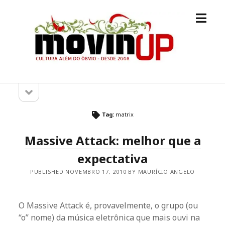
open
M.O.V.I.N
menu
[UP]
open
Sidebar
sidebar
Tag:
matrix
Massive Attack: melhor que a
expectativa
PUBLISHED NOVEMBRO 17, 2010 BY MAURÍCIO ANGELO
O Massive Attack é, provavelmente, o grupo (ou
“o” nome) da música eletrônica que mais ouvi na