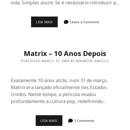
vida. Simples assim. Se é necessário introduzir a…
MASSIVE
LEIA MAIS
Leave a Comment
ATTACK:
MELHOR
QUE
A
EXPECTATIVA
Matrix – 10 Anos Depois
PUBLISHED MARÇO 31, 2009 BY MAURÍCIO ANGELO
Exatamente 10 anos atrás, num 31 de março,
Matrix era lançado oficialmente nos Estados
Unidos. Neste tempo, a película mudou
profundamente a cultura pop, redefinindo…
MATRIX
LEIA MAIS
2 Comments
–
10