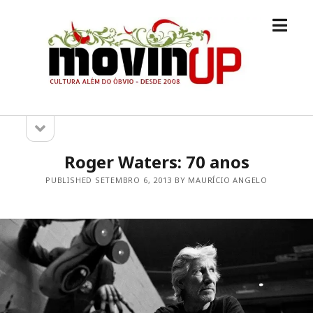
open
M.O.V.I.N
menu
[UP]
open
Sidebar
sidebar
Roger Waters: 70 anos
PUBLISHED SETEMBRO 6, 2013 BY MAURÍCIO ANGELO