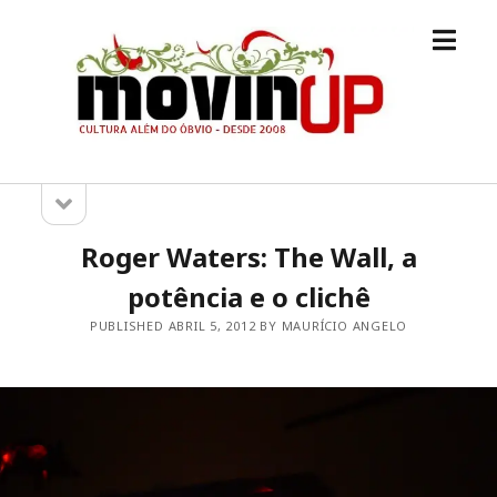
open
M.O.V.I.N
menu
[UP]
open
Sidebar
sidebar
Roger Waters: The Wall, a
potência e o clichê
PUBLISHED ABRIL 5, 2012 BY MAURÍCIO ANGELO