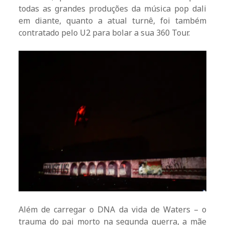
todas as grandes produções da música pop dali
em diante, quanto a atual turnê, foi também
contratado pelo U2 para bolar a sua 360 Tour.
Além de carregar o DNA da vida de Waters – o
trauma do pai morto na segunda guerra, a mãe