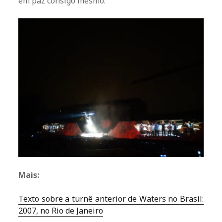
em paz consigo mesmo.
Mais:
Texto sobre a turnê anterior de Waters no Brasil:
2007, no Rio de Janeiro