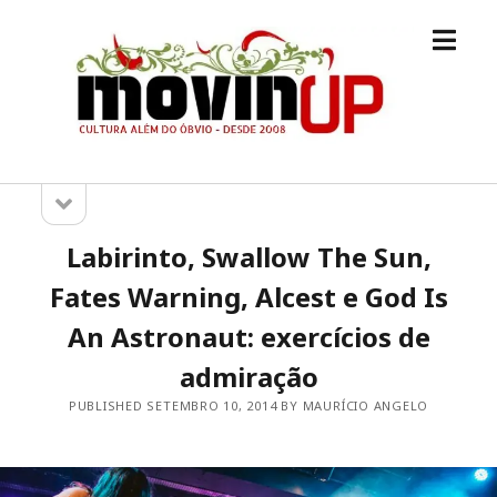
open
M.O.V.I.N
menu
[UP]
open
Sidebar
sidebar
Labirinto, Swallow The Sun,
Fates Warning, Alcest e God Is
An Astronaut: exercícios de
admiração
PUBLISHED SETEMBRO 10, 2014 BY MAURÍCIO ANGELO