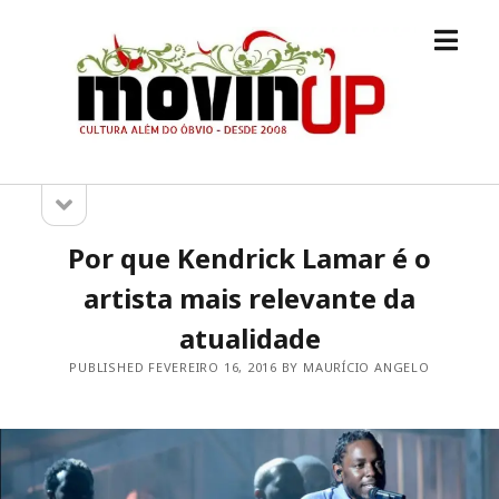
open
M.O.V.I.N
menu
[UP]
open
Sidebar
sidebar
Por que Kendrick Lamar é o
artista mais relevante da
atualidade
PUBLISHED FEVEREIRO 16, 2016 BY MAURÍCIO ANGELO