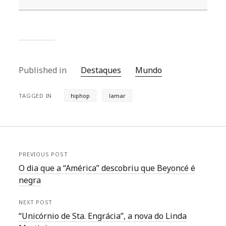
Published in
Destaques
Mundo
TAGGED IN
hiphop
lamar
PREVIOUS POST
O dia que a “América” descobriu que Beyoncé é
negra
NEXT POST
“Unicórnio de Sta. Engrácia”, a nova do Linda