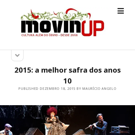
open
M.O.V.I.N
menu
[UP]
open
Sidebar
sidebar
2015: a melhor safra dos anos
10
PUBLISHED DEZEMBRO 18, 2015 BY MAURÍCIO ANGELO